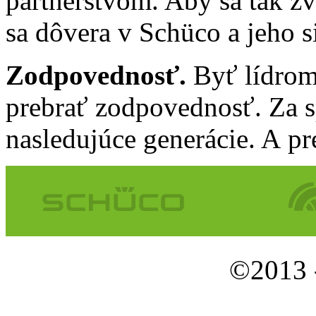
partnerstvom. Aby sa tak zv
sa dôvera v Schüco a jeho s
Zodpovednosť.
Byť lídrom
prebrať zodpovednosť. Za s
nasledujúce generácie. A p
©2013 -