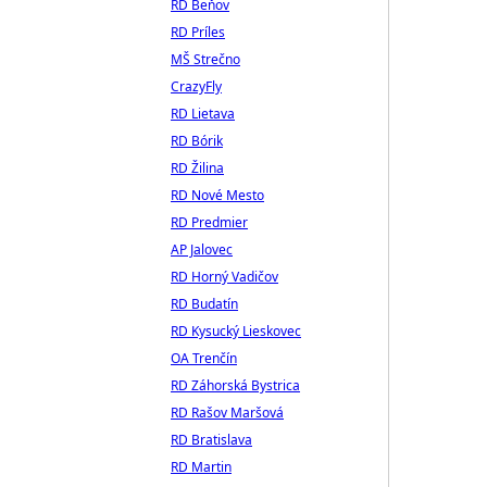
RD Beňov
RD Príles
MŠ Strečno
CrazyFly
RD Lietava
RD Bórik
RD Žilina
RD Nové Mesto
RD Predmier
AP Jalovec
RD Horný Vadičov
RD Budatín
RD Kysucký Lieskovec
OA Trenčín
RD Záhorská Bystrica
RD Rašov Maršová
RD Bratislava
RD Martin