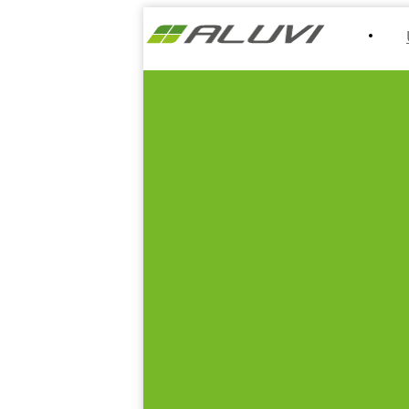
Re
Referencie:
Vila Bôrik - Víťaz CEZAAR 2022
Dom pisateľov, Žilina
RD Trenčín 3
Rekonštrukcia RD Žilina
RD Zlatníky
RD Záhorská Bystrica 2
Apartmán Žilina
Babín
RD Žilina
Byt Martin
RD Považská Bystrica
RD Opatová