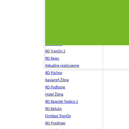
RD Rosina
RD Žirany
AB Ilava
RD Beluša 2
RD Horná Súča
Aktuálne realizujeme II.
RD Trenčín
RD Trenčín 2
RD Rajec
Aktuálne realizujeme
RD Púchov
Kaviareň Žilina
RD Podhorie
Hotel Žilina
RD Rajecké Teplice 2
RD Beluša
Firmbox Trenčín
RD Predmier