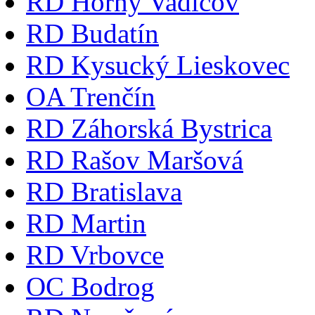
RD Horný Vadičov
RD Budatín
RD Kysucký Lieskovec
OA Trenčín
RD Záhorská Bystrica
RD Rašov Maršová
RD Bratislava
RD Martin
RD Vrbovce
OC Bodrog