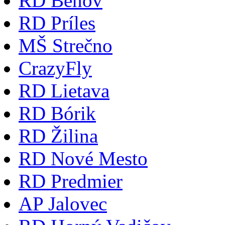
RD Beňov
RD Príles
MŠ Strečno
CrazyFly
RD Lietava
RD Bórik
RD Žilina
RD Nové Mesto
RD Predmier
AP Jalovec